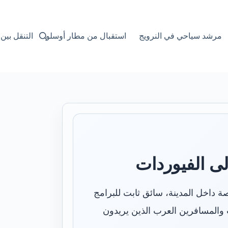
ا
ل
ت
مرشد سياحي في النرويج
استقبال من مطار أوسلو
التنقل بين
ج
ا
و
ز
إ
ل
ى
ا
ل
م
ح
ت
و
ى الفيوردات
ى
 داخل المدينة، سائق ثابت للبرامج
ت والمسافرين العرب الذين يريدون