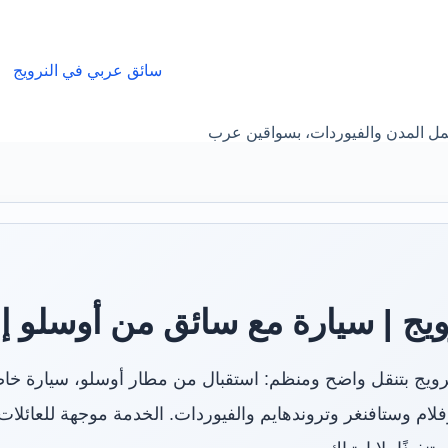
سائق عربي في النرويج
مل المدن والفيوردات، بسواقين عرب
يج | سيارة مع سائق من أوسلو إل
رويج بتنقل واضح ومنظم: استقبال من مطار أوسلو، سيارة خاصة
لام وستافنغر وتروندهايم والفيوردات. الخدمة موجهة للعائلا