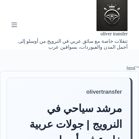
ا
ل
ت
ج
ا
oliver transfer
و
تنقلات خاصة مع سائق عربي في النرويج من أوسلو إلى
ز
أجمل المدن والفيوردات، بسواقين عرب
إ
ل
ى
ا
“`html
ل
م
ح
ت
olivertransfer
و
ى
مرشد سياحي في
النرويج | جولات عربية