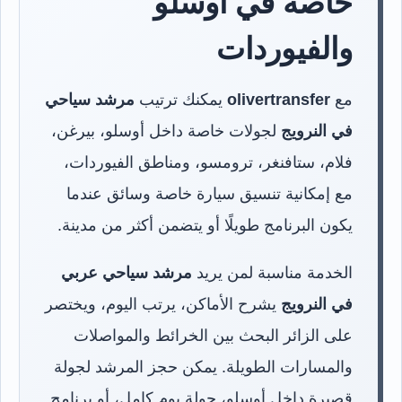
خاصة في أوسلو
والفيوردات
مع
olivertransfer
يمكنك ترتيب
مرشد سياحي
في النرويج
لجولات خاصة داخل أوسلو، بيرغن،
فلام، ستافنغر، ترومسو، ومناطق الفيوردات،
مع إمكانية تنسيق سيارة خاصة وسائق عندما
يكون البرنامج طويلًا أو يتضمن أكثر من مدينة.
الخدمة مناسبة لمن يريد
مرشد سياحي عربي
في النرويج
يشرح الأماكن، يرتب اليوم، ويختصر
على الزائر البحث بين الخرائط والمواصلات
والمسارات الطويلة. يمكن حجز المرشد لجولة
قصيرة داخل أوسلو، جولة يوم كامل، أو برنامج